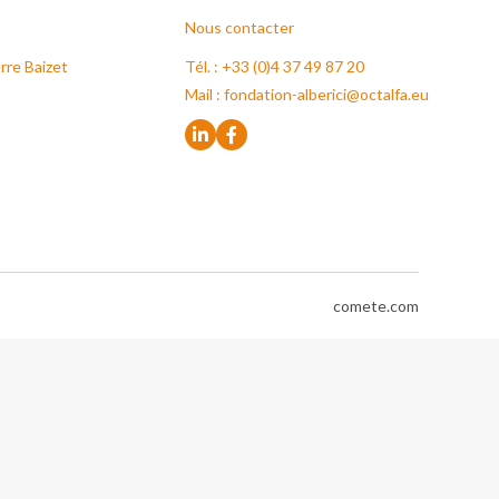
Nous contacter
rre Baizet
Tél. : +33 (0)4 37 49 87 20
Mail :
fondation-alberici@octalfa.eu
comete.com