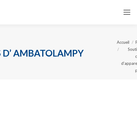
Accueil
Sout
S D’ AMBATOLAMPY
Vous
d’appare
êtes ici
: