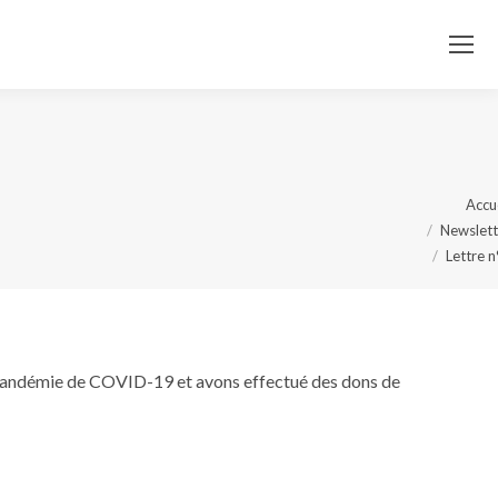
Vous
Accu
Newslett
êtes ici
Lettre 
:
a pandémie de COVID-19 et avons effectué des dons de