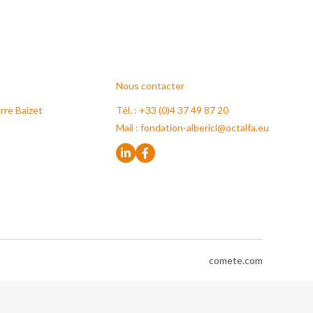
Nous contacter
rre Baizet
Tél. : +33 (0)4 37 49 87 20
Mail :
fondation-alberici@octalfa.eu
comete.com